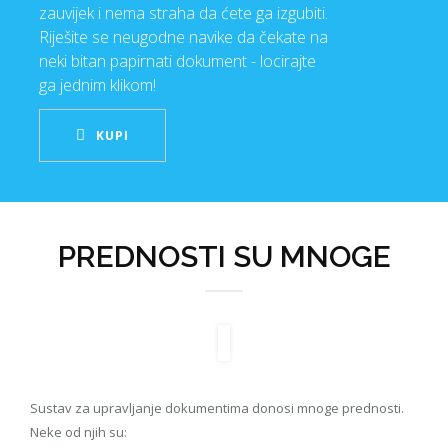
zauvijek i nema straha da ćete ga izgubiti.
Riješite se neugodne navike da čekate na
neki bitan papirnati dokument - locirajte
ga jednim klikom!
KUPI
PREDNOSTI SU MNOGE
Sustav za upravljanje dokumentima donosi mnoge prednosti.
Neke od njih su: