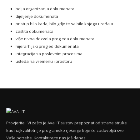
bolja organizacija dokumenata
dijeljenje dokumenata
pristup bilo kada, bilo gdje te sa bilo kojega uređaja
zaštita dokumenata
više nivoa dozvola pregleda dokumenata
hijerarhijski pregled dokumenata
integracija sa poslovnim procesima
ušteda na vremenu i prostoru
Provjerite i Vi zašto je AvailIT sustav prepoznat od strane struke
kao najkvalitetnije programsko rješenje koje će zadovoljiti sve
Vaše potrebe. Kontaktirajte nas još danas!